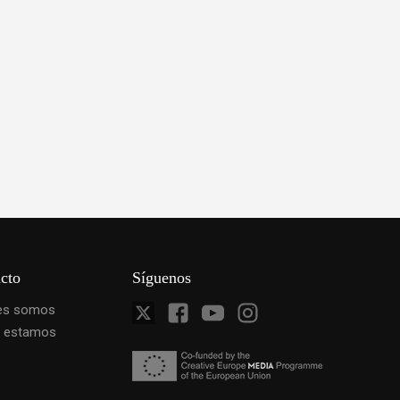
cto
Síguenos
es somos
 estamos