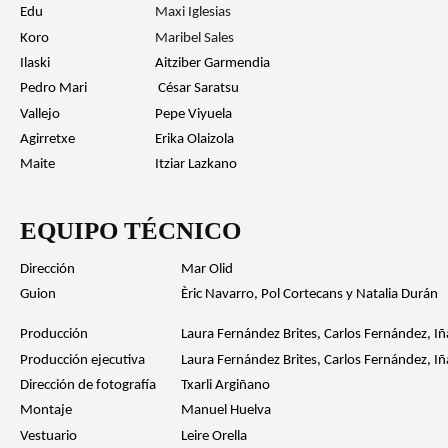
Edu
Maxi Iglesias
Koro
Maribel Sales
Ilaski
Aitziber Garmendia
Pedro Mari
César Saratsu
Vallejo
Pepe Viyuela
Agirretxe
Erika Olaizola
Maite
Itziar Lazkano
EQUIPO TÉCNICO
Dirección
Mar Olid
Guion
Èric Navarro, Pol Cortecans y Natalia Durán
Producción
Laura Fernández Brites, Carlos Fernández, I
Producción ejecutiva
Laura Fernández Brites, Carlos Fernández, I
Dirección de fotografía
Txarli Argiñano
Montaje
Manuel Huelva
Vestuario
Leire Orella