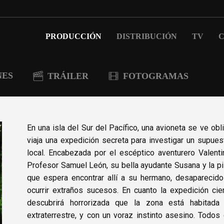
PRODUCCIÓN
DISTRIBUCIÓN
TV
C
NES
TRÁILER
FOTOGRAMAS
En una isla del Sur del Pacífico, una avioneta se ve obl
viaja una expedición secreta para investigar un supue
local. Encabezada por el escéptico aventurero Valenti
Profesor Samuel León, su bella ayudante Susana y la pi
que espera encontrar allí a su hermano, desaparecid
ocurrir extraños sucesos. En cuanto la expedición cien
descubrirá horrorizada que la zona está habitad
extraterrestre, y con un voraz instinto asesino. Todo