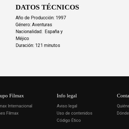
DATOS TÉCNICOS
Año de Producción: 1997
Género: Aventuras
Nacionalidad: España y
Méjico
Duración: 121 minutos
upo Filmax
Info legal
Conta
lmax Internacional
Aviso legal
Quién
nes Filmax
Uso de contenidos
Dónde
Código Ético