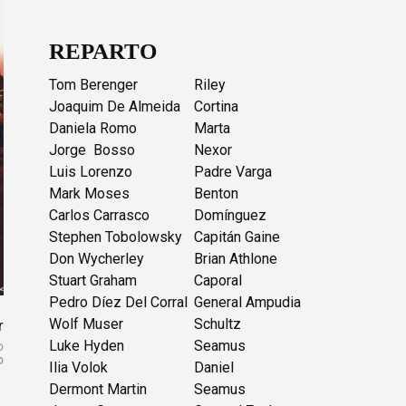
REPARTO
Tom Berenger
Riley
Joaquim De Almeida
Cortina
Daniela Romo
Marta
Jorge Bosso
Nexor
Luis Lorenzo
Padre Varga
Mark Moses
Benton
Carlos Carrasco
Domínguez
Stephen Tobolowsky
Capitán Gaine
Don Wycherley
Brian Athlone
Stuart Graham
Caporal
Pedro Díez Del Corral
General Ampudia
Wolf Muser
Schultz
r
Luke Hyden
Seamus
Ilia Volok
Daniel
Dermont Martin
Seamus