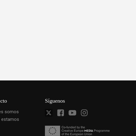
cto
Síguenos
es somos
 estamos