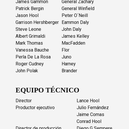
James Gammon
General Zachary
Patrick Bergin
General Winfield
Jason Hool
Peter O´Neill
Garrison Hershberger
Eammon Daly
Steve Leone
John Daly
Albert Grimaldi
James Kelley
Mark Thomas
MacFadden
Vanessa Bauche
Flor
Perla De La Rosa
Juno
Roger Cudney
Harney
John Polak
Brander
EQUIPO TÉCNICO
Director
Lance Hool
Productor ejecutivo
Julio Fernández
Jaime Comas
Conrad Hool
Director de producción
Diego G Sempere