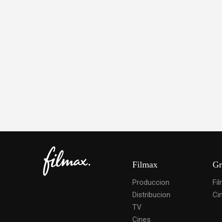
Filmax
Gr
Produccion
Fi
Distribucion
Ci
TV
Cines