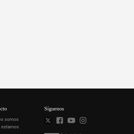
cto
Síguenos
es somos
 estamos