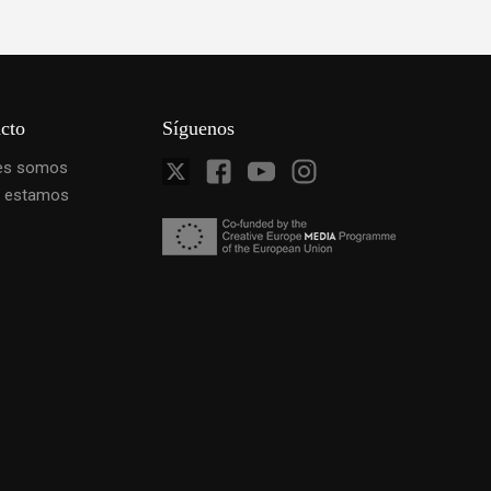
cto
Síguenos
es somos
 estamos