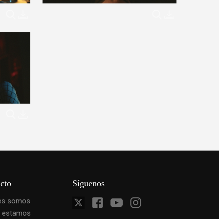
cto
Síguenos
es somos
 estamos