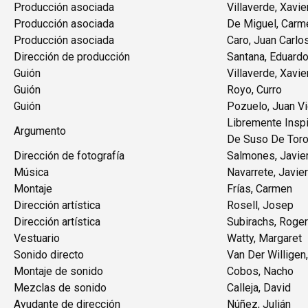
Producción asociada
Villaverde, Xavie
Producción asociada
De Miguel, Carm
Producción asociada
Caro, Juan Carlo
Dirección de producción
Santana, Eduard
Guión
Villaverde, Xavie
Guión
Royo, Curro
Guión
Pozuelo, Juan V
Libremente Insp
Argumento
De Suso De Tor
Dirección de fotografía
Salmones, Javier
Música
Navarrete, Javier
Montaje
Frías, Carmen
Dirección artística
Rosell, Josep
Dirección artística
Subirachs, Roger
Vestuario
Watty, Margaret
Sonido directo
Van Der Willigen
Montaje de sonido
Cobos, Nacho
Mezclas de sonido
Calleja, David
Ayudante de dirección
Núñez, Julián