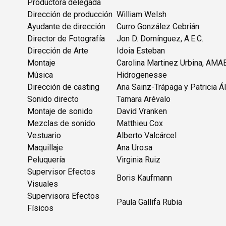
Productora delegada
Dirección de producción
William Welsh
Ayudante de dirección
Curro González Cebrián
Director de Fotografía
Jon D. Domínguez, A.E.C.
Dirección de Arte
Idoia Esteban
Montaje
Carolina Martinez Urbina, AMA
Música
Hidrogenesse
Dirección de casting
Ana Sainz-Trápaga y Patricia Á
Sonido directo
Tamara Arévalo
Montaje de sonido
David Vranken
Mezclas de sonido
Matthieu Cox
Vestuario
Alberto Valcárcel
Maquillaje
Ana Urosa
Peluquería
Virginia Ruiz
Supervisor Efectos
Boris Kaufmann
Visuales
Supervisora Efectos
Paula Gallifa Rubia
Físicos