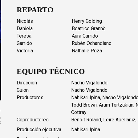
REPARTO
Nicolás
Henry Golding
Daniela
Beatrice Grannò
Teresa
Aura Garrido
Garrido
Rubén Ochandiano
Victoria
Nathalie Poza
EQUIPO TÉCNICO
Dirección
Nacho Vigalondo
Guion
Nacho Vigalondo
Productores
Nahikari Ipiña, Nacho Vigalond
Todd Brown, Aram Tertzakian, 
r
Cottray
Coproductores
Benoît Roland, Leire Apellaniz
Producción ejecutiva
Nahikari Ipiña