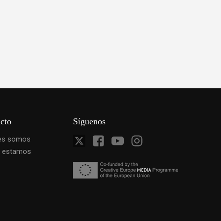
cto
Síguenos
es somos
 estamos