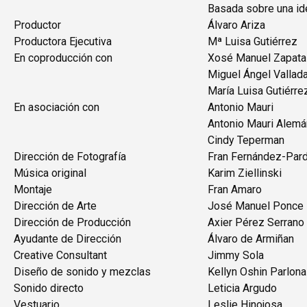
Basada sobre una ide
Productor
Álvaro Ariza
Productora Ejecutiva
Mª Luisa Gutiérrez
En coproducción con
Xosé Manuel Zapata
Miguel Ángel Vallad
María Luisa Gutiérre
En asociación con
Antonio Mauri
Antonio Mauri Alemá
Cindy Teperman
Dirección de Fotografía
Fran Fernández-Par
Música original
Karim Ziellinski
Montaje
Fran Amaro
Dirección de Arte
José Manuel Ponce
Dirección de Producción
Axier Pérez Serrano
Ayudante de Dirección
Álvaro de Armiñan
Creative Consultant
Jimmy Sola
Diseño de sonido y mezclas
Kellyn Oshin Parlona
Sonido directo
Leticia Argudo
Vestuario
Leslie Hinojosa