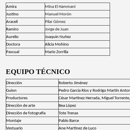
Amira
Mina El Hammani
Justino
Manuel Morón
Araceli
Pilar Gómez
Ramiro
Jorge de Juan
Aurelio
Joaquin Nuñez
Doctora
Alicia Mohino
Pascual
Mario Zorrilla
EQUIPO TÉCNICO
Dirección
Roberto Jiménez
Guion
Pedro García Ríos y Rodrigo Martín Anto
Productores
César Martinez Herrada, Miguel Torrente
Dirección de arte
Bea López
Dirección de fotografía
Tote Trenas
Montaje
Pablo Barce
Vestuario
Ane Martinez de Luco