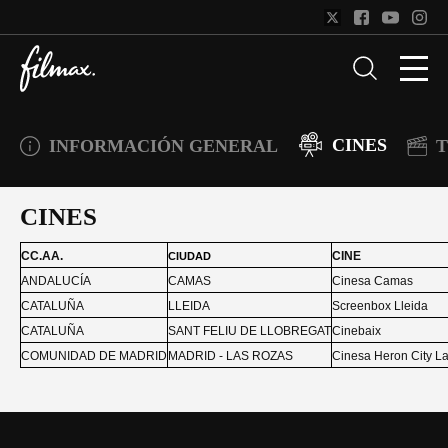
CINES
INFORMACIÓN GENERAL
T
CINES
CC.AA.
CINE
CIUDAD
ANDALUCÍA
CAMAS
Cinesa Camas
CATALUÑA
LLEIDA
Screenbox Lleida
CATALUÑA
SANT FELIU DE LLOBREGAT
Cinebaix
COMUNIDAD DE MADRID
MADRID - LAS ROZAS
Cinesa Heron City L